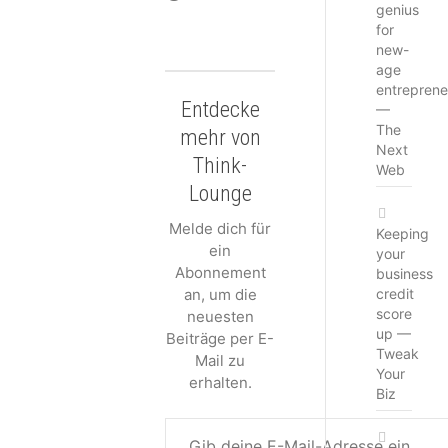
genius
geladen …
for
new-
age
entreprene
Entdecke
—
The
mehr von
Next
Think-
Web
Lounge
Melde dich für
Keeping
ein
your
Abonnement
business
an, um die
credit
score
neuesten
up —
Beiträge per E-
Tweak
Mail zu
Your
erhalten.
Biz
Gib