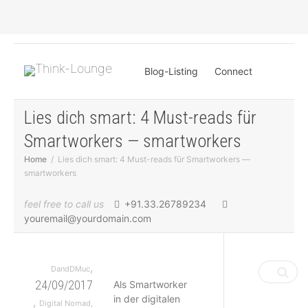
Blog-Listing
Connect
Lies dich smart: 4 Must-reads für
Info
Login
Smartworkers — smartworkers
Home
Lies dich smart: 4 Must-reads für Smartworkers —
smartworkers
Register
Gruppen
feel free to call us
+91.33.26789234
youremail@yourdomain.com
Members
,
DandDMuc
24/09/2017
Als Smartworker
in der digitalen
,
Digital Nomad
,