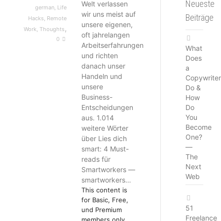
Neueste
Welt verlassen
german
,
Life
wir uns meist auf
Beiträge
Hacks
,
Remote
unsere eigenen,
,
Work
,
Thoughts
oft jahrelangen
0
Arbeitserfahrungen
What
und richten
Does
danach unser
a
Handeln und
Copywriter
unsere
Do &
Business-
How
Entscheidungen
Do
You
aus. 1.014
Become
weitere Wörter
One?
über Lies dich
—
smart: 4 Must-
The
reads für
Next
Smartworkers —
Web
smartworkers…
This content is
for Basic, Free,
51
und Premium
Freelance
members only.