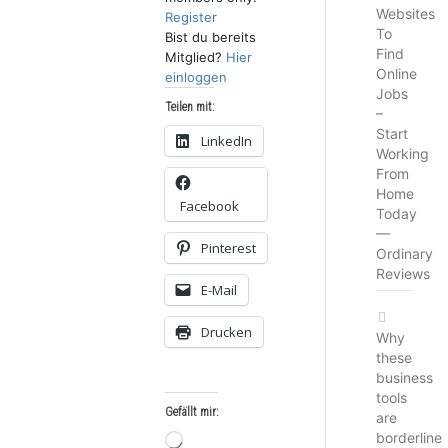
Websites
Register
To
Bist du bereits
Find
Mitglied?
Hier
Online
einloggen
Jobs
Teilen mit:
–
Start
LinkedIn
Working
From
Home
Facebook
Today
—
Pinterest
Ordinary
Reviews
E-Mail
Drucken
Why
these
business
tools
Gefällt mir:
are
borderline
Wird