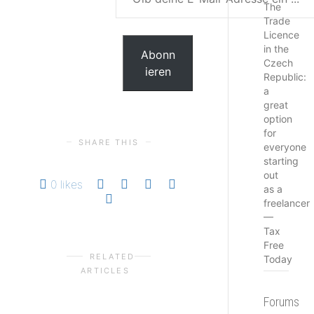
deine
The
E-
Trade
Licence
Mail-
in the
Adresse
Abonn
Czech
ein ...
ieren
Republic:
a
great
option
for
SHARE THIS
everyone
starting
out
0
likes
as a
freelancer
—
Tax
Free
RELATED
Today
ARTICLES
Forums