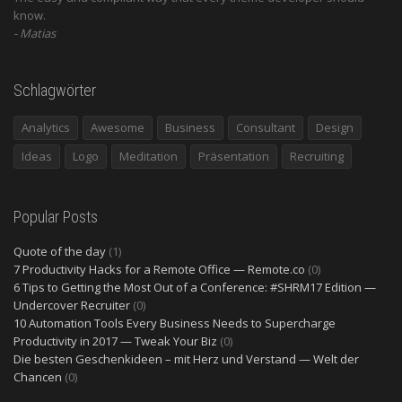
know.
Matias
Schlagwörter
Analytics
Awesome
Business
Consultant
Design
Ideas
Logo
Meditation
Präsentation
Recruiting
Popular Posts
Quote of the day
(1)
7 Productivity Hacks for a Remote Office — Remote.co
(0)
6 Tips to Getting the Most Out of a Conference: #SHRM17 Edition —
Undercover Recruiter
(0)
10 Automation Tools Every Business Needs to Supercharge
Productivity in 2017 — Tweak Your Biz
(0)
Die besten Geschenkideen – mit Herz und Verstand — Welt der
Chancen
(0)