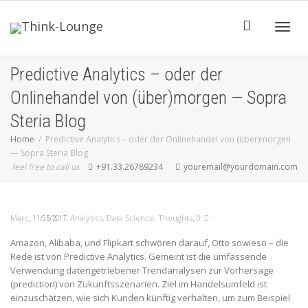
Toggle
Predictive Analytics – oder der
Onlinehandel von (über)morgen — Sopra
Steria Blog
Home
Predictive Analytics – oder der Onlinehandel von (über)morgen
— Sopra Steria Blog
feel free to call us
+91.33.26789234
youremail@yourdomain.com
,
,
,
Marc
Analytics
,
Data Science
,
Thoughts
0
11/05/2017
Amazon, Alibaba, und Flipkart schwören darauf, Otto sowieso – die
Rede ist von Predictive Analytics. Gemeint ist die umfassende
Verwendung datengetriebener Trendanalysen zur Vorhersage
(prediction) von Zukunftsszenarien. Ziel im Handelsumfeld ist
einzuschätzen, wie sich Kunden künftig verhalten, um zum Beispiel