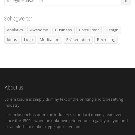
Schlagwörter
Analytics
Awesome
Business
Consultant
Design
Ideas
Logo
Meditation
Präsentation
Recruiting
About us
Lorem Ipsum is simply dummy text of the printing and typesetting
industry.
Lorem Ipsum has been the industry's standard dummy text ever
since the 1500s, when an unknown printer took a galley of type and
scrambled it to make a type specimen book.